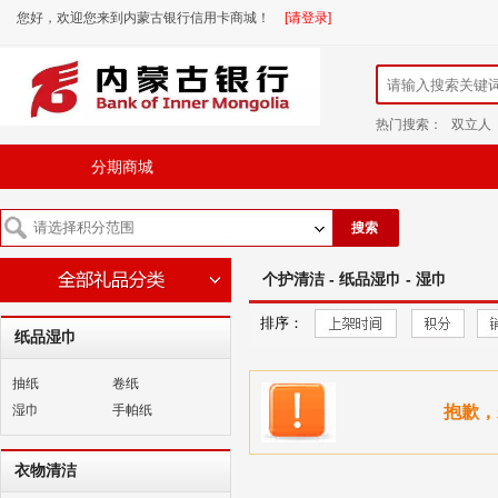
您好，欢迎您来到内蒙古银行信用卡商城！
[请登录]
热门搜索：
双立人
分期商城
搜索
个护清洁 - 纸品湿巾 - 湿巾
排序：
纸品湿巾
抽纸
卷纸
湿巾
手帕纸
抱歉，
衣物清洁