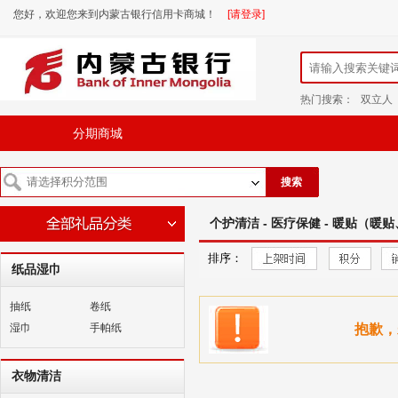
您好，欢迎您来到内蒙古银行信用卡商城！
[请登录]
热门搜索：
双立人
分期商城
搜索
个护清洁 - 医疗保健 - 暖贴（暖
排序：
纸品湿巾
抽纸
卷纸
湿巾
手帕纸
抱歉，
衣物清洁