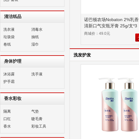
清洁纸品
诺巴顿农场Nobaton 2%乳
清新口气安瓶牙膏 25g/支*3
洗衣液
消毒水
商城价：49.0元
垃圾袋
抽纸
卷纸
湿巾
洗发护发
身体护理
沐浴露
洗手液
护手霜
香水彩妆
隔离
气垫
口红
睫毛膏
香水
彩妆工具