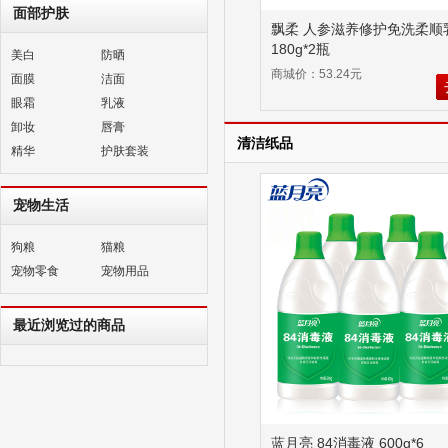
面部护肤
飘柔 人参滋养修护免洗柔顺
180g*2瓶
美白
防晒
商城价：53.24元
面膜
洁面
眼霜
乳液
卸妆
唇膏
清洁纸品
精华
护肤套装
宠物生活
狗粮
猫粮
宠物零食
宠物用品
最近浏览过的商品
蓝月亮 84消毒液 600g*6