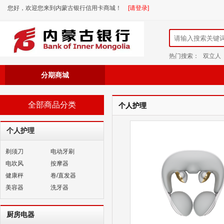
您好，欢迎您来到内蒙古银行信用卡商城！
[请登录]
热门搜索：
双立人
分期商城
全部商品分类
个人护理
个人护理
剃须刀
电动牙刷
电吹风
按摩器
健康秤
卷/直发器
美容器
洗牙器
厨房电器