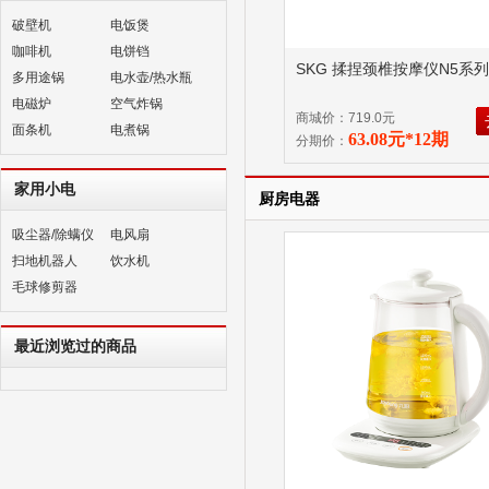
破壁机
电饭煲
咖啡机
电饼铛
SKG 揉捏颈椎按摩仪N5系列
多用途锅
电水壶/热水瓶
电磁炉
空气炸锅
商城价：719.0元
面条机
电煮锅
63.08元*12期
分期价：
家用小电
厨房电器
吸尘器/除螨仪
电风扇
扫地机器人
饮水机
毛球修剪器
最近浏览过的商品